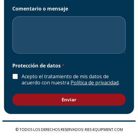
Comentario o mensaje
d
Protección de datos
*
e
d
Acepto el tratamiento de mis datos de
e
acuerdo con nuestra
Política de privacidad
.
P
r
o
Enviar
t
e
c
c
i
© TODOS LOS DERECHOS RESERVADOS: RIES-EQUIPMENT.COM
ó
n