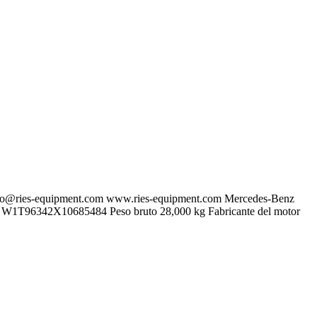
fo@ries-equipment.com
www.ries-equipment.com Mercedes-Benz
e W1T96342X10685484 Peso bruto 28,000 kg Fabricante del motor